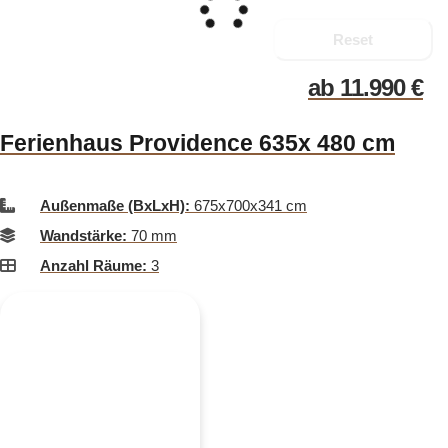
Reset
ab
11.990
€
Ferienhaus Providence 635x 480 cm
Außenmaße (BxLxH):
675x700x341 cm
Wandstärke:
70 mm
Anzahl Räume:
3