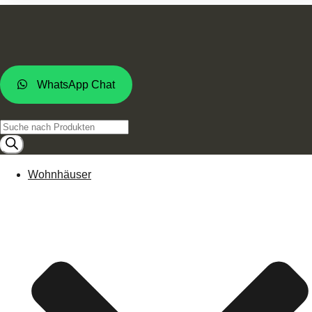
WhatsApp Chat
Products
search
Wohnhäuser