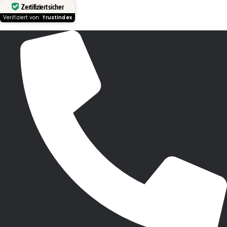
Zertifiziert sicher
Verifiziert von:
Trustindex