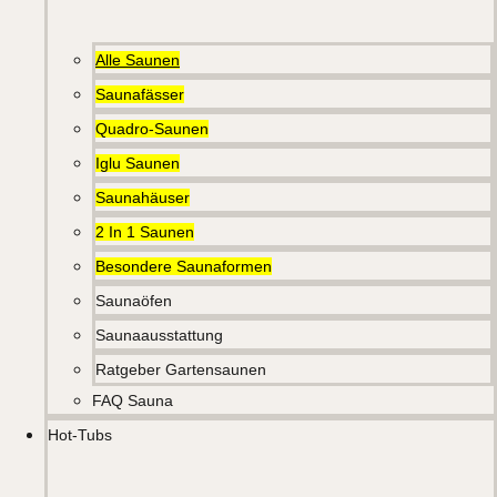
Alle Saunen
Saunafässer
Quadro-Saunen
Iglu Saunen
Saunahäuser
2 In 1 Saunen
Besondere Saunaformen
Saunaöfen
Saunaausstattung
Ratgeber Gartensaunen
FAQ Sauna
Hot-Tubs