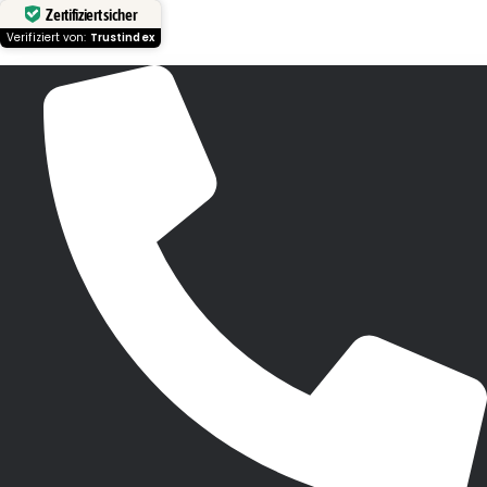
Zertifiziert sicher
Verifiziert von:
Trustindex