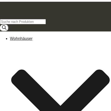
Products
search
Wohnhäuser