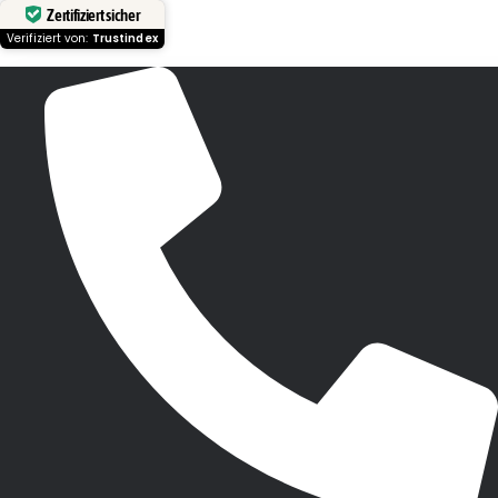
Zertifiziert sicher
Verifiziert von:
Trustindex