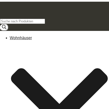
Products
search
Wohnhäuser