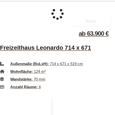
Reset
ab
63.900
€
Freizeithaus Leonardo 714 x 671
Außenmaße (BxLxH):
714 x 671 x 519 cm
Wohnfläche:
124 m²
Wandstärke:
70 mm
Anzahl Räume:
6