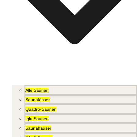
Alle Saunen
Saunafässer
Quadro-Saunen
Iglu Saunen
Saunahäuser