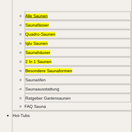
Alle Saunen
Saunafässer
Quadro-Saunen
Iglu Saunen
Saunahäuser
2 In 1 Saunen
Besondere Saunaformen
Saunaöfen
Saunaausstattung
Ratgeber Gartensaunen
FAQ Sauna
Hot-Tubs