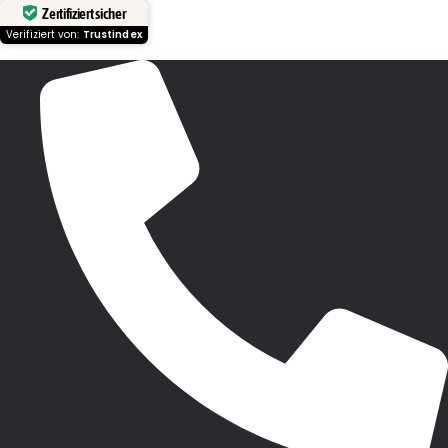
Zertifiziert sicher
Verifiziert von:
Trustindex