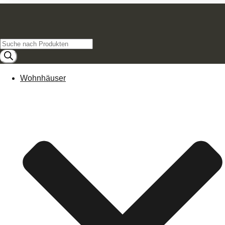
Products
search
Wohnhäuser