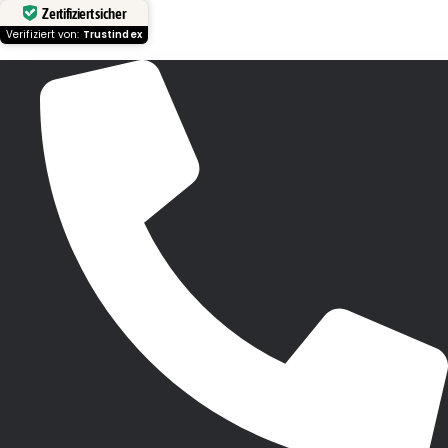
Zertifiziert sicher
Verifiziert von:
Trustindex