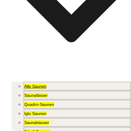
Alle Saunen
Saunafässer
Quadro-Saunen
Iglu Saunen
Saunahäuser