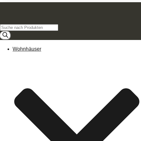
Products
search
Wohnhäuser