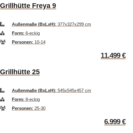
Grillhütte Freya 9
Außenmaße (BxLxH):
377x327x299 cm
Form:
6-eckig
Personen:
10-14
11.499
€
Grillhütte 25
Außenmaße (BxLxH):
545x545x457 cm
Form:
8-eckig
Personen:
25-30
6.999
€