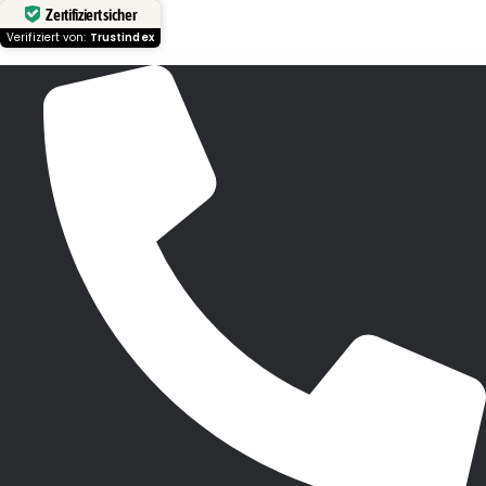
Zertifiziert sicher
Verifiziert von:
Trustindex