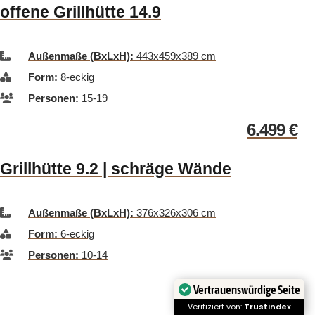
offene Grillhütte 14.9
Außenmaße (BxLxH):
443x459x389 cm
Form:
8-eckig
Personen:
15-19
6.499
€
Grillhütte 9.2 | schräge Wände
Außenmaße (BxLxH):
376x326x306 cm
Form:
6-eckig
Personen:
10-14
Ursprüng
Ak
8.749
€
8.499
€
Vertrauenswürdige Seite
Verifiziert von:
Trustindex
Preis
Pr