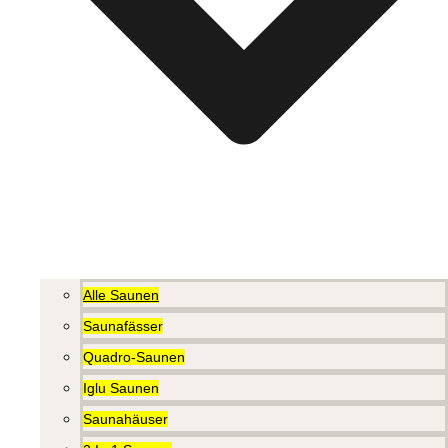
Alle Saunen
Saunafässer
Quadro-Saunen
Iglu Saunen
Saunahäuser