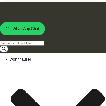
WhatsApp Chat
Products
search
Wohnhäuser