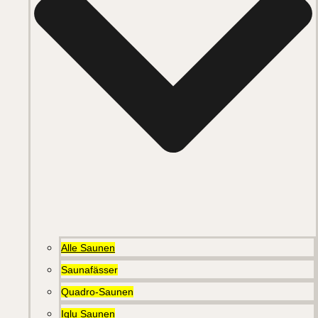
Alle Saunen
Saunafässer
Quadro-Saunen
Iglu Saunen