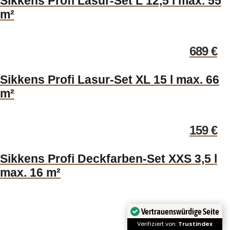
Sikkens Profi Lasur-Set L 12,5 l max. 55
m²
689
€
Sikkens Profi Lasur-Set XL 15 l max. 66
m²
159
€
Sikkens Profi Deckfarben-Set XXS 3,5 l
max. 16 m²
239
€
Vertrauenswürdige Seite
Verifiziert von:
Trustindex