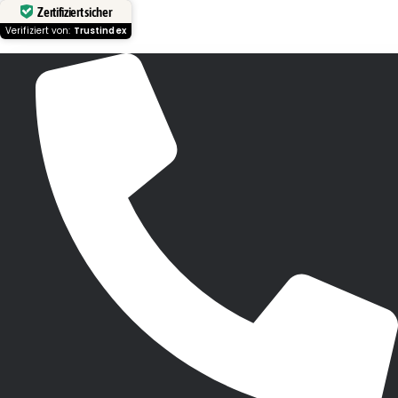
Zertifiziert sicher
Verifiziert von:
Trustindex