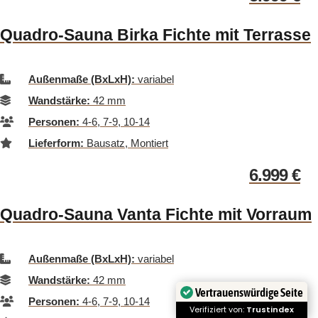
Quadro-Sauna Birka Fichte mit Terrasse
Außenmaße (BxLxH):
variabel
Wandstärke:
42 mm
Personen:
4-6, 7-9, 10-14
Lieferform:
Bausatz, Montiert
6.999
€
Quadro-Sauna Vanta Fichte mit Vorraum
Außenmaße (BxLxH):
variabel
Wandstärke:
42 mm
Vertrauenswürdige Seite
Personen:
4-6, 7-9, 10-14
Verifiziert von:
Trustindex