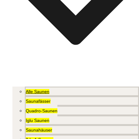
Alle Saunen
Saunafässer
Quadro-Saunen
Iglu Saunen
Saunahäuser