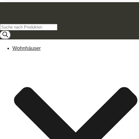
Products
search
Wohnhäuser