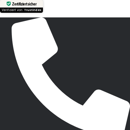
Zertifiziert sicher
Verifiziert von:
Trustindex