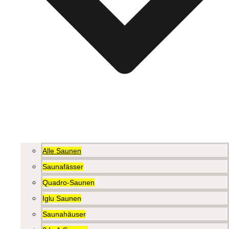
Alle Saunen
Saunafässer
Quadro-Saunen
Iglu Saunen
Saunahäuser