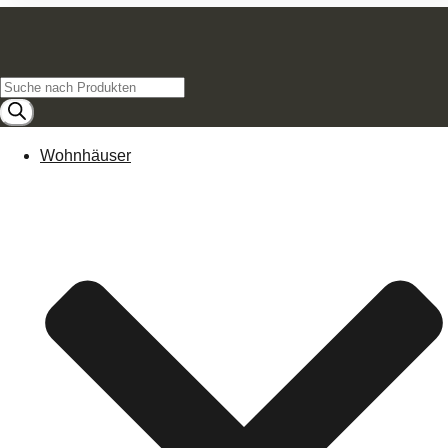
Products
search
Wohnhäuser