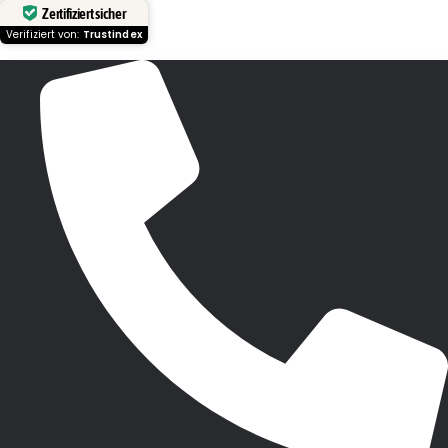
Zertifiziert sicher
Verifiziert von:
Trustindex