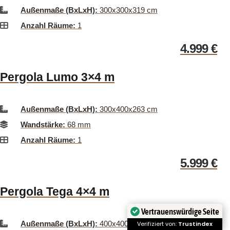
Außenmaße (BxLxH):
300x300x319 cm
Anzahl Räume:
1
4.999
€
Pergola Lumo 3×4 m
Außenmaße (BxLxH):
300x400x263 cm
Wandstärke:
68 mm
Anzahl Räume:
1
5.999
€
Pergola Tega 4×4 m
Vertrauenswürdige Seite
Außenmaße (BxLxH):
400x400x263 cm
Verifiziert von:
Trustindex