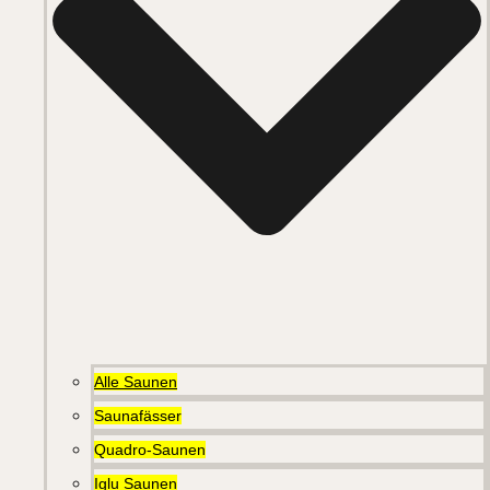
Alle Saunen
Saunafässer
Quadro-Saunen
Iglu Saunen