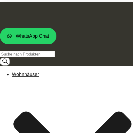
WhatsApp Chat
Products
search
Wohnhäuser