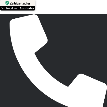
Zertifiziert sicher
Verifiziert von:
Trustindex