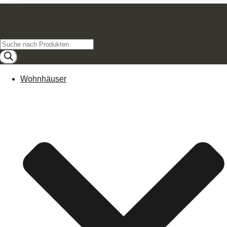
Products
search
Wohnhäuser