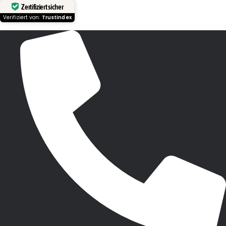
Zertifiziert sicher
Verifiziert von:
Trustindex