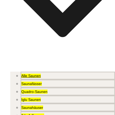
Alle Saunen
Saunafässer
Quadro-Saunen
Iglu Saunen
Saunahäuser