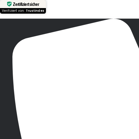
Zertifiziert sicher
Verifiziert von:
Trustindex