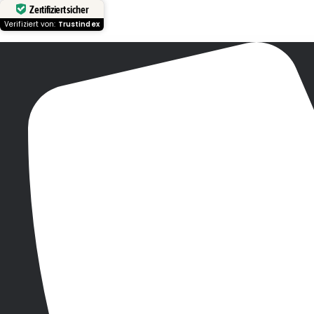
Zertifiziert sicher
Verifiziert von:
Trustindex