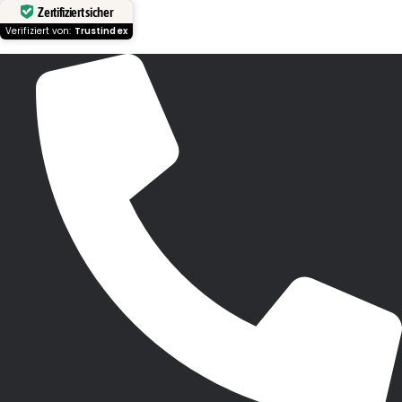
Zertifiziert sicher
Verifiziert von:
Trustindex