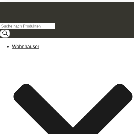
Products
search
Wohnhäuser