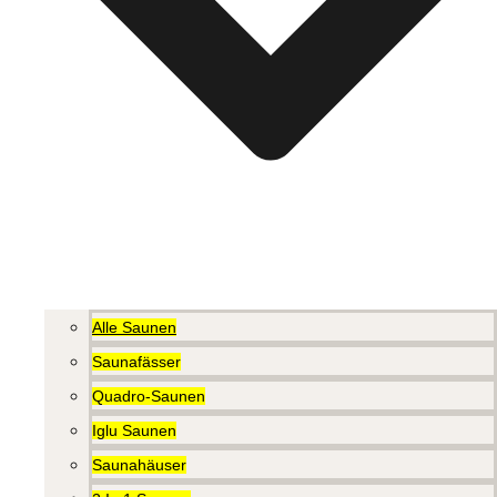
Alle Saunen
Saunafässer
Quadro-Saunen
Iglu Saunen
Saunahäuser