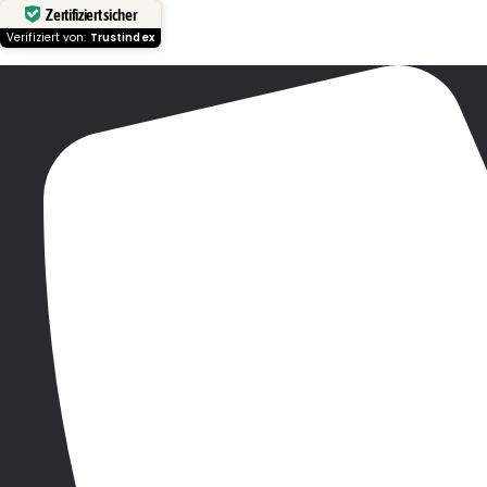
Zertifiziert sicher
Verifiziert von:
Trustindex