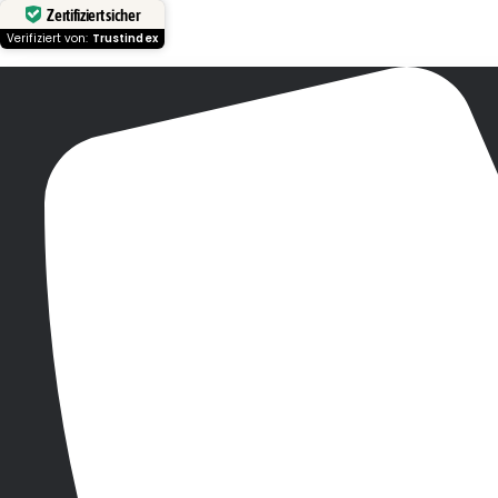
Zertifiziert sicher
Verifiziert von:
Trustindex