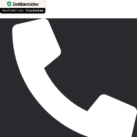
Zertifiziert sicher
Verifiziert von:
Trustindex