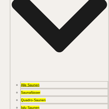
Alle Saunen
Saunafässer
Quadro-Saunen
Iglu Saunen