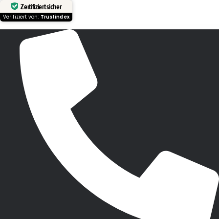
Zertifiziert sicher
Verifiziert von:
Trustindex