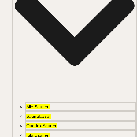
Alle Saunen
Saunafässer
Quadro-Saunen
Iglu Saunen