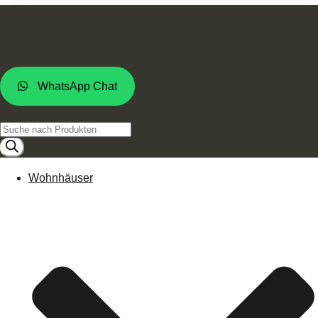
WhatsApp Chat
Products
search
Wohnhäuser