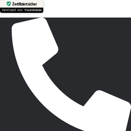
Zertifiziert sicher
Verifiziert von:
Trustindex