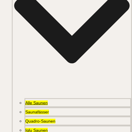
Alle Saunen
Saunafässer
Quadro-Saunen
Iglu Saunen