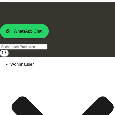
WhatsApp Chat
Products
search
Wohnhäuser