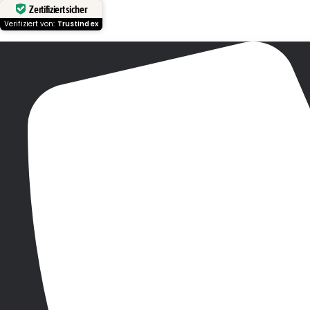
Zertifiziert sicher
Verifiziert von:
Trustindex