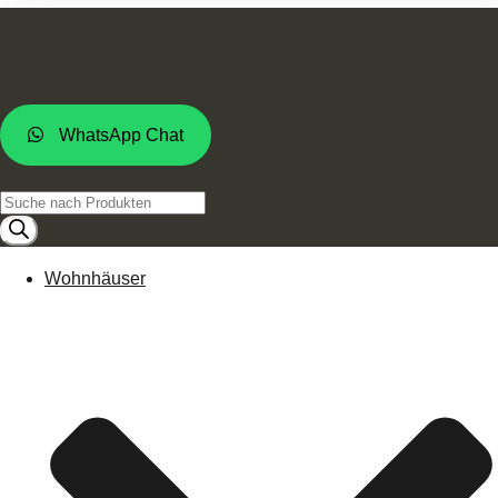
WhatsApp Chat
Products
search
Wohnhäuser