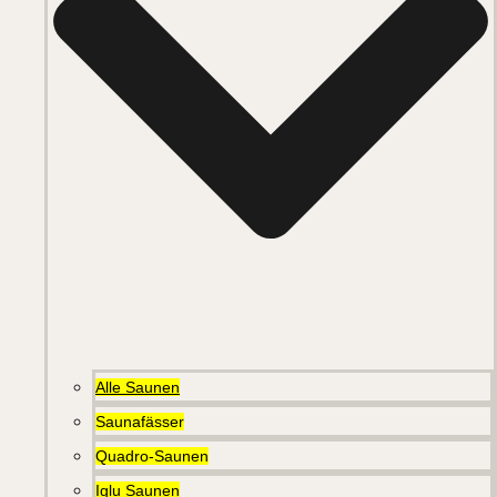
Alle Saunen
Saunafässer
Quadro-Saunen
Iglu Saunen