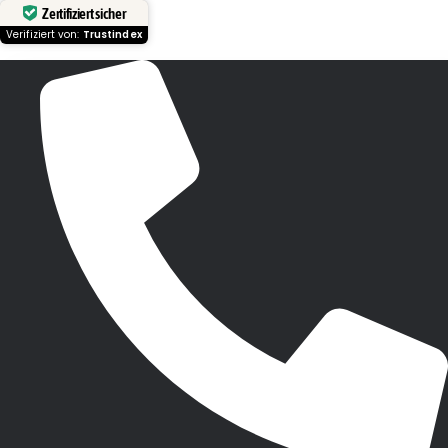
Zertifiziert sicher
Verifiziert von:
Trustindex