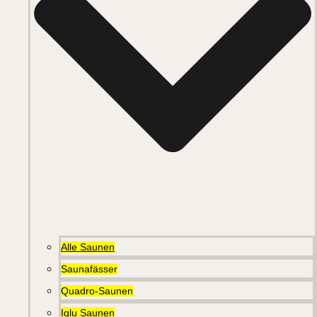
Alle Saunen
Saunafässer
Quadro-Saunen
Iglu Saunen