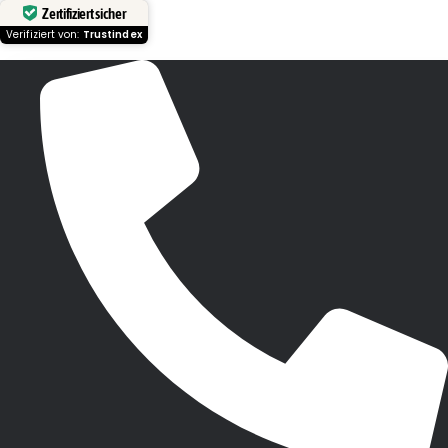
Zertifiziert sicher
Verifiziert von:
Trustindex