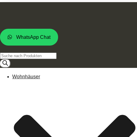
WhatsApp Chat
Products
search
Wohnhäuser