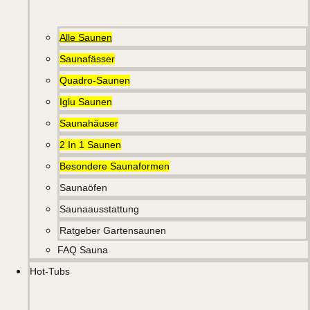
Alle Saunen
Saunafässer
Quadro-Saunen
Iglu Saunen
Saunahäuser
2 In 1 Saunen
Besondere Saunaformen
Saunaöfen
Saunaausstattung
Ratgeber Gartensaunen
FAQ Sauna
Hot-Tubs