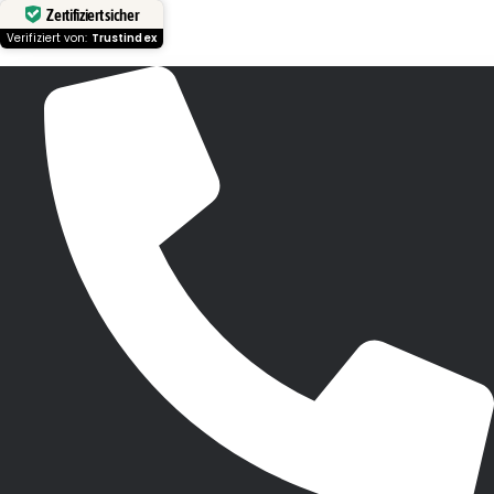
Zertifiziert sicher
Verifiziert von:
Trustindex