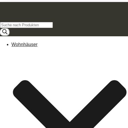
Products
search
Wohnhäuser