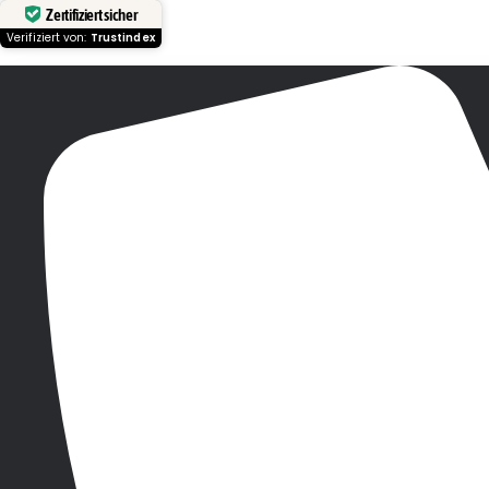
Zertifiziert sicher
Verifiziert von:
Trustindex