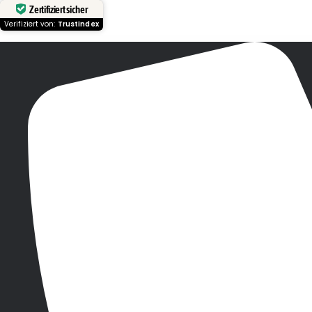
Zertifiziert sicher
Verifiziert von:
Trustindex