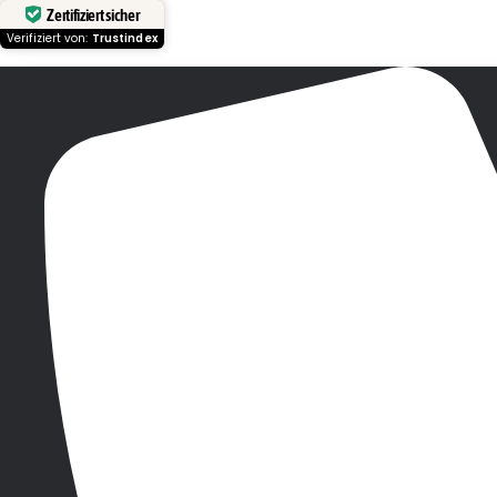
Zertifiziert sicher
Verifiziert von:
Trustindex