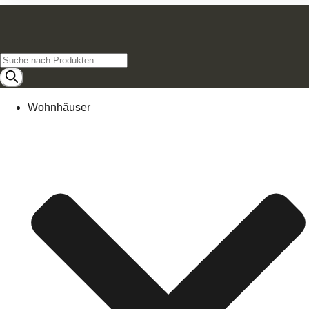
Products
search
Wohnhäuser