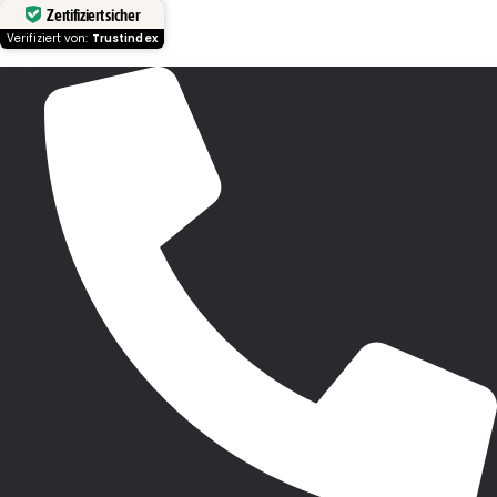
Zertifiziert sicher
Verifiziert von:
Trustindex