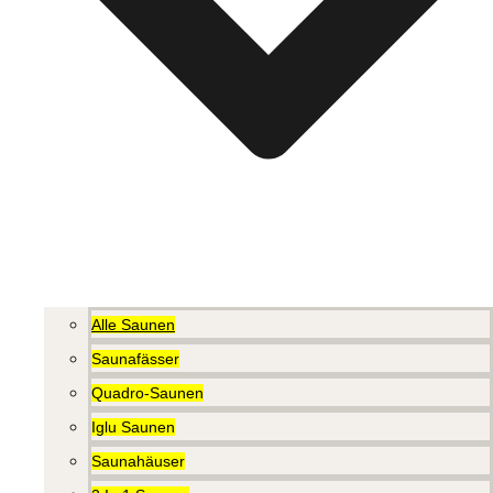
Alle Saunen
Saunafässer
Quadro-Saunen
Iglu Saunen
Saunahäuser