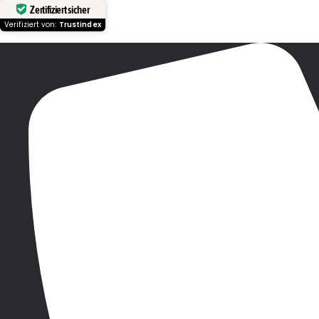
Zertifiziert sicher
Verifiziert von:
Trustindex