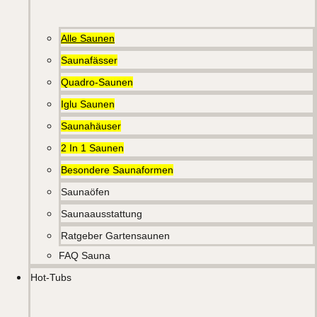
Alle Saunen
Saunafässer
Quadro-Saunen
Iglu Saunen
Saunahäuser
2 In 1 Saunen
Besondere Saunaformen
Saunaöfen
Saunaausstattung
Ratgeber Gartensaunen
FAQ Sauna
Hot-Tubs