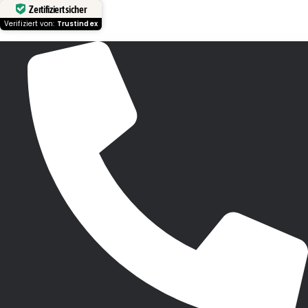
Zertifiziert sicher
Verifiziert von:
Trustindex