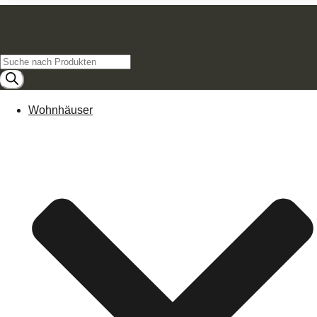
Products
search
Wohnhäuser