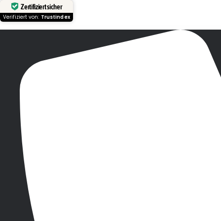
Zertifiziert sicher
Verifiziert von:
Trustindex