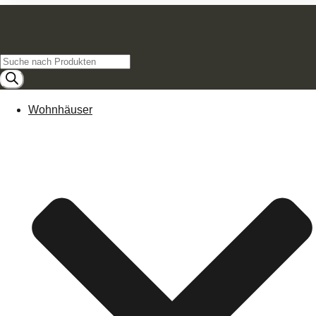
Products
search
Wohnhäuser