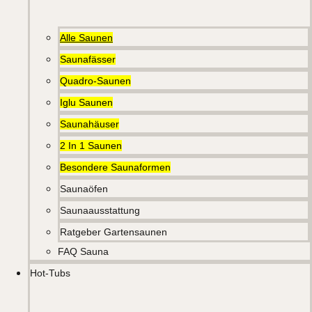
Alle Saunen
Saunafässer
Quadro-Saunen
Iglu Saunen
Saunahäuser
2 In 1 Saunen
Besondere Saunaformen
Saunaöfen
Saunaausstattung
Ratgeber Gartensaunen
FAQ Sauna
Hot-Tubs