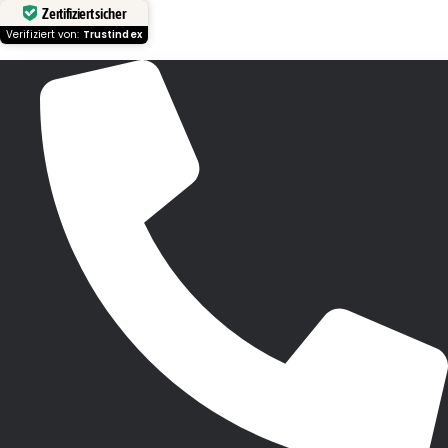
Zertifiziert sicher
Verifiziert von:
Trustindex