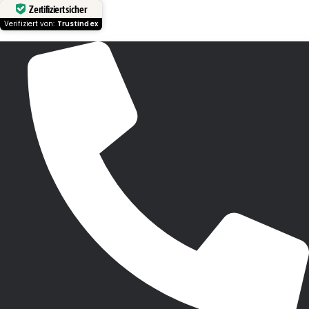
Zertifiziert sicher
Verifiziert von:
Trustindex