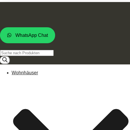
WhatsApp Chat
Products
search
Wohnhäuser