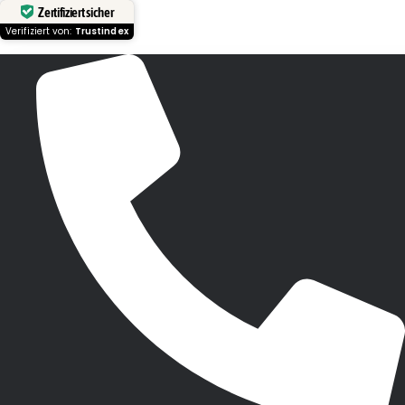
Zertifiziert sicher
Verifiziert von:
Trustindex