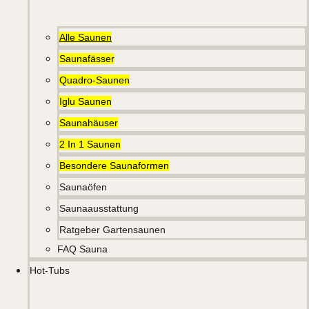
Alle Saunen
Saunafässer
Quadro-Saunen
Iglu Saunen
Saunahäuser
2 In 1 Saunen
Besondere Saunaformen
Saunaöfen
Saunaausstattung
Ratgeber Gartensaunen
FAQ Sauna
Hot-Tubs