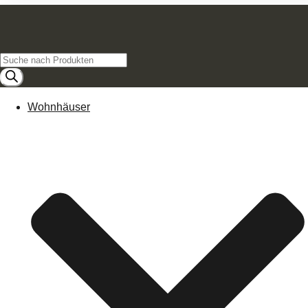
Products
search
Wohnhäuser