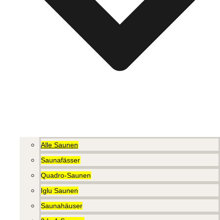
Alle Saunen
Saunafässer
Quadro-Saunen
Iglu Saunen
Saunahäuser