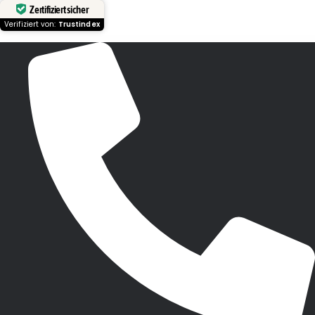
Zertifiziert sicher
Verifiziert von:
Trustindex