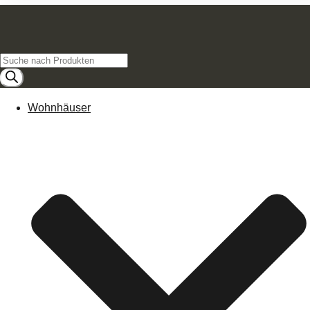
Products
search
Wohnhäuser