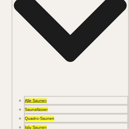
Alle Saunen
Saunafässer
Quadro-Saunen
Iglu Saunen