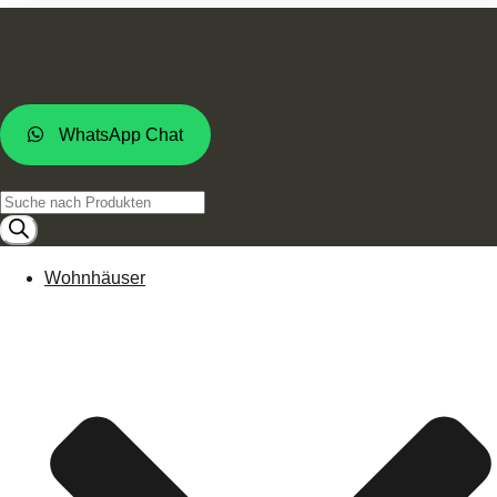
WhatsApp Chat
Products
search
Wohnhäuser