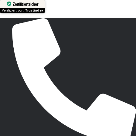
Zertifiziert sicher
Verifiziert von:
Trustindex