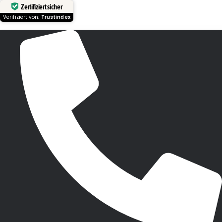
Zertifiziert sicher
Verifiziert von:
Trustindex