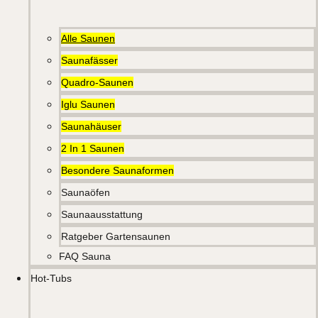
Alle Saunen
Saunafässer
Quadro-Saunen
Iglu Saunen
Saunahäuser
2 In 1 Saunen
Besondere Saunaformen
Saunaöfen
Saunaausstattung
Ratgeber Gartensaunen
FAQ Sauna
Hot-Tubs