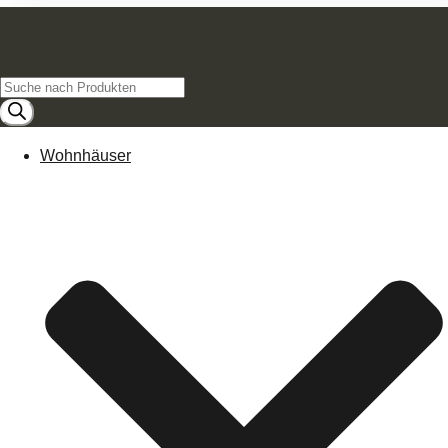
Products
search
Wohnhäuser