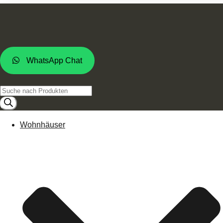
WhatsApp Chat
Products
search
Wohnhäuser