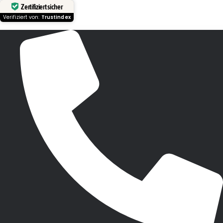
Zertifiziert sicher
Verifiziert von:
Trustindex