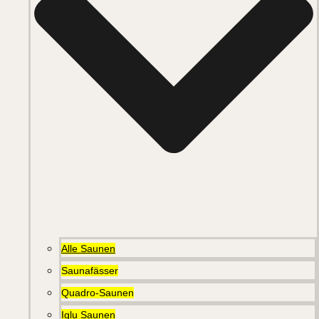
Alle Saunen
Saunafässer
Quadro-Saunen
Iglu Saunen