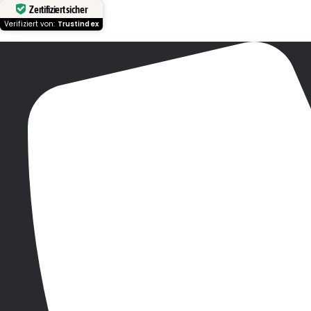
Zertifiziert sicher
Verifiziert von:
Trustindex