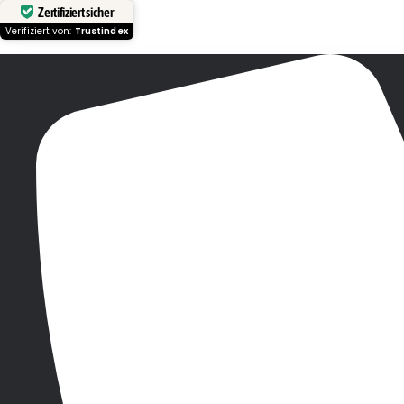
Zertifiziert sicher
Verifiziert von:
Trustindex