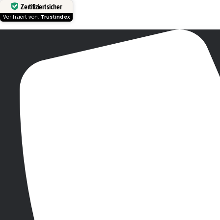
Zertifiziert sicher
Verifiziert von:
Trustindex