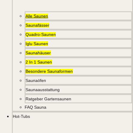
Alle Saunen
Saunafässer
Quadro-Saunen
Iglu Saunen
Saunahäuser
2 In 1 Saunen
Besondere Saunaformen
Saunaöfen
Saunaausstattung
Ratgeber Gartensaunen
FAQ Sauna
Hot-Tubs