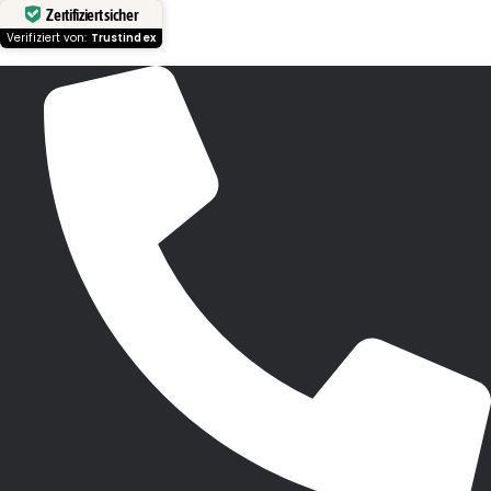
Zertifiziert sicher
Verifiziert von:
Trustindex