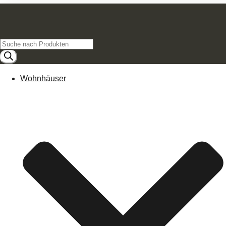
Products
search
Wohnhäuser