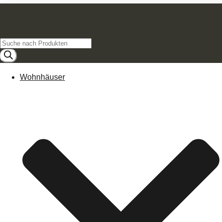
Products
search
Wohnhäuser