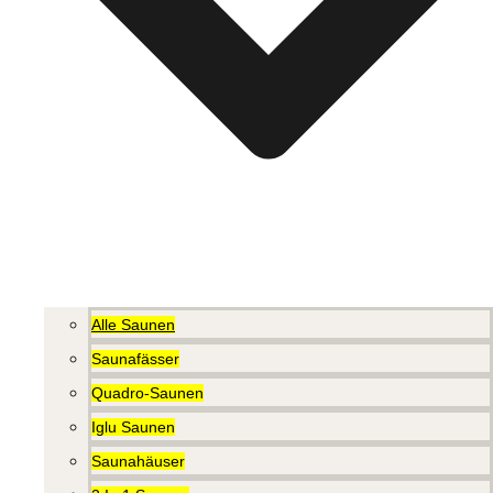
Alle Saunen
Saunafässer
Quadro-Saunen
Iglu Saunen
Saunahäuser