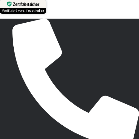
Zertifiziert sicher
Verifiziert von:
Trustindex