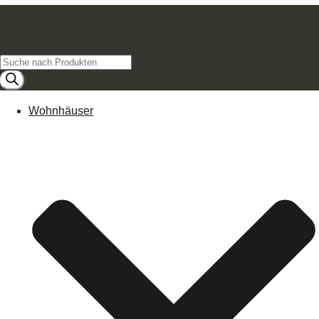
Products
search
Wohnhäuser