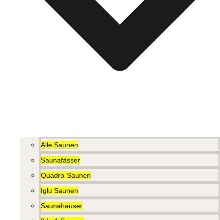
Alle Saunen
Saunafässer
Quadro-Saunen
Iglu Saunen
Saunahäuser