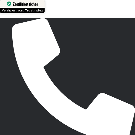
Zertifiziert sicher
Verifiziert von:
Trustindex