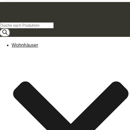
Products
search
Wohnhäuser