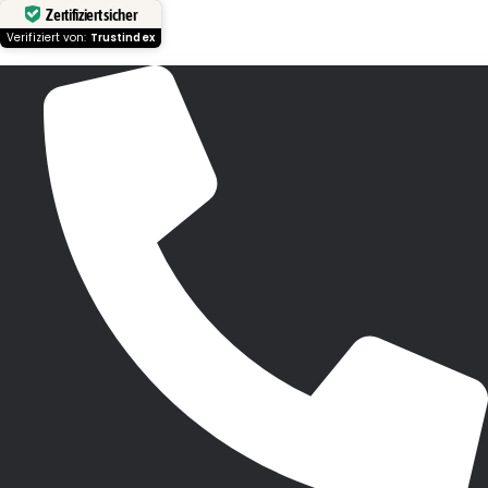
Zertifiziert sicher
Verifiziert von:
Trustindex