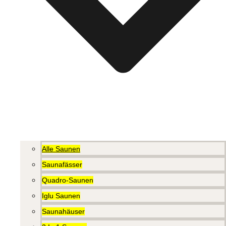
Alle Saunen
Saunafässer
Quadro-Saunen
Iglu Saunen
Saunahäuser