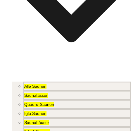
Alle Saunen
Saunafässer
Quadro-Saunen
Iglu Saunen
Saunahäuser