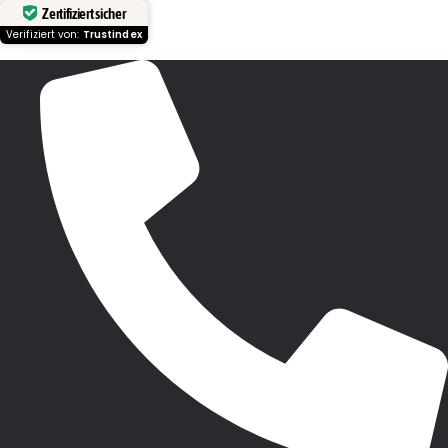
Zertifiziert sicher
Verifiziert von:
Trustindex