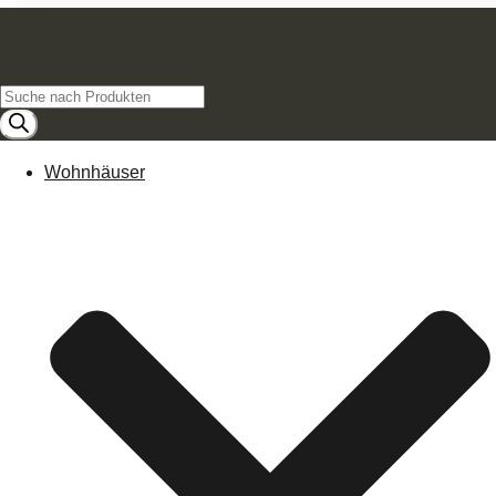
Products
search
Wohnhäuser