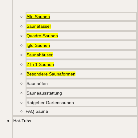
Alle Saunen
Saunafässer
Quadro-Saunen
Iglu Saunen
Saunahäuser
2 In 1 Saunen
Besondere Saunaformen
Saunaöfen
Saunaausstattung
Ratgeber Gartensaunen
FAQ Sauna
Hot-Tubs