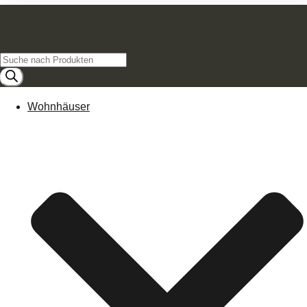
Products
search
Wohnhäuser