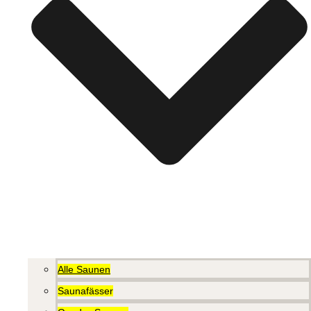
Alle Saunen
Saunafässer