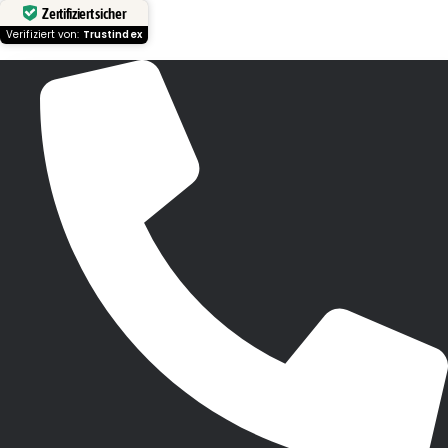
Zertifiziert sicher
Verifiziert von:
Trustindex