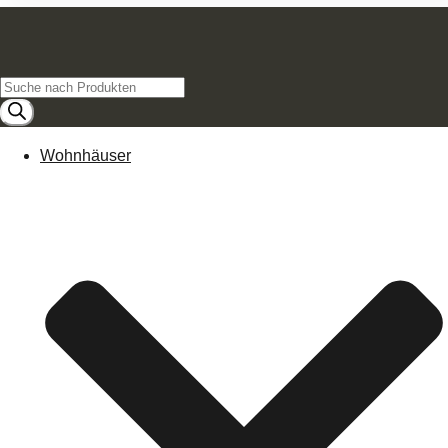
Products
search
Wohnhäuser