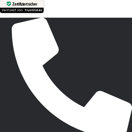
Zertifiziert sicher
Verifiziert von:
Trustindex