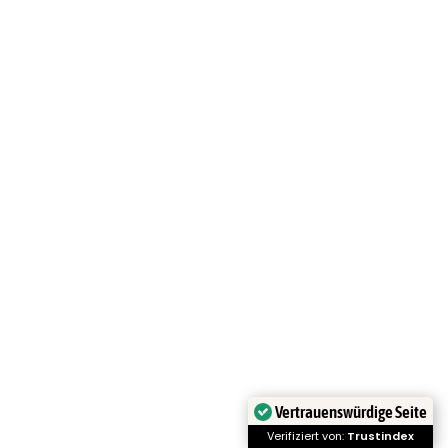
daran
Jetzt lesen
Fundament fürs Gartenhaus
Jetzt lesen
Gartenhaus einrichten als
Rückzugsort
Jetzt lesen
Vertrauenswürdige Seite
Verifiziert von:
Trustindex