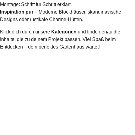
Montage: Schritt für Schritt erklärt.
Inspiration pur
– Moderne Blockhäuser, skandinavische
Designs oder rustikale Charme-Hütten.
Klick dich durch unsere
Kategorien
und finde genau die
Inhalte, die zu deinem Projekt passen. Viel Spaß beim
Entdecken – dein perfektes Gartenhaus wartet!
Baugenehmigung fürs
Gartenhaus
Jetzt lesen
Dein Gartenhaus pflegen: So
hast du jahrzehntelang Freude