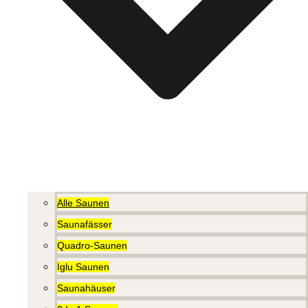
Alle Saunen
Saunafässer
Quadro-Saunen
Iglu Saunen
Saunahäuser