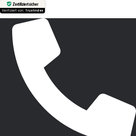
Zertifiziert sicher
Verifiziert von:
Trustindex