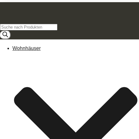
Products
search
Wohnhäuser