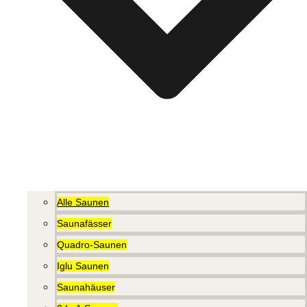
Alle Saunen
Saunafässer
Quadro-Saunen
Iglu Saunen
Saunahäuser