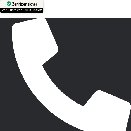
Zertifiziert sicher
Verifiziert von:
Trustindex