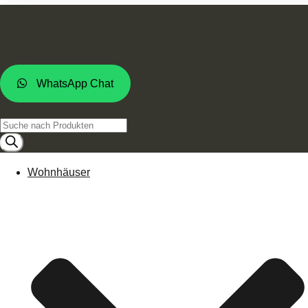
WhatsApp Chat
Products
search
Wohnhäuser