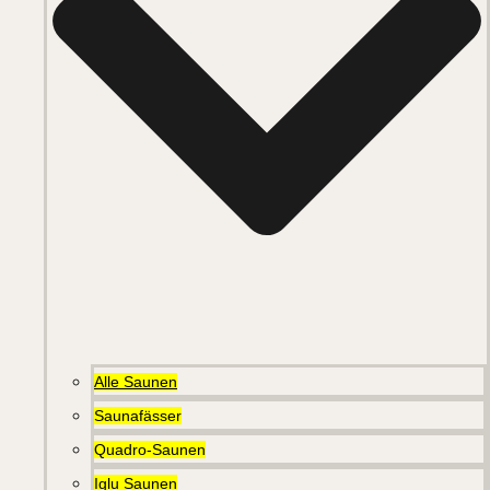
Alle Saunen
Saunafässer
Quadro-Saunen
Iglu Saunen