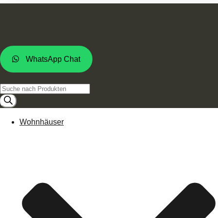
WhatsApp Chat
Products
search
Wohnhäuser