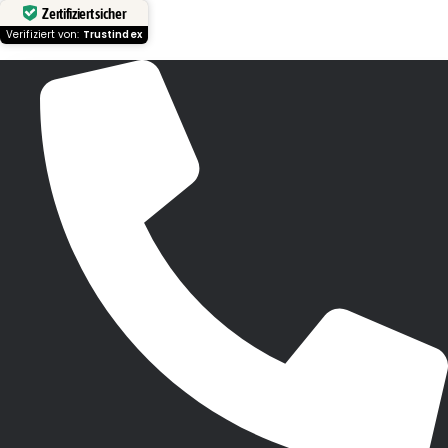
Zertifiziert sicher
Verifiziert von:
Trustindex