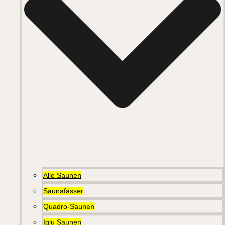
Alle Saunen
Saunafässer
Quadro-Saunen
Iglu Saunen